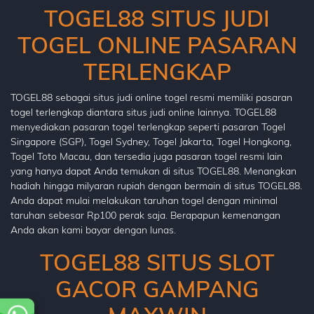
TOGEL88 SITUS JUDI
TOGEL ONLINE PASARAN
TERLENGKAP
TOGEL88 sebagai situs judi online togel resmi memiliki pasaran
togel terlengkap diantara situs judi online lainnya. TOGEL88
menyediakan pasaran togel terlengkap seperti pasaran Togel
Singapore (SGP), Togel Sydney, Togel Jakarta, Togel Hongkong,
Togel Toto Macau, dan tersedia juga pasaran togel resmi lain
yang hanya dapat Anda temukan di situs TOGEL88. Menangkan
hadiah hingga milyaran rupiah dengan bermain di situs TOGEL88.
Anda dapat mulai melakukan taruhan togel dengan minimal
taruhan sebesar Rp100 perak saja. Berapapun kemenangan
Anda akan kami bayar dengan lunas.
TOGEL88 SITUS SLOT
GACOR GAMPANG