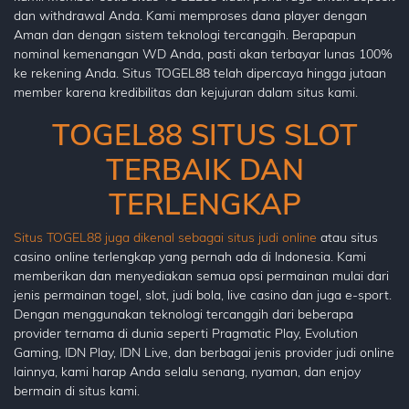
dan withdrawal Anda. Kami memproses dana player dengan
Aman dan dengan sistem teknologi tercanggih. Berapapun
nominal kemenangan WD Anda, pasti akan terbayar lunas 100%
ke rekening Anda. Situs TOGEL88 telah dipercaya hingga jutaan
member karena kredibilitas dan kejujuran dalam situs kami.
TOGEL88 SITUS SLOT
TERBAIK DAN
TERLENGKAP
Situs TOGEL88 juga dikenal sebagai situs judi online
atau situs
casino online terlengkap yang pernah ada di Indonesia. Kami
memberikan dan menyediakan semua opsi permainan mulai dari
jenis permainan togel, slot, judi bola, live casino dan juga e-sport.
Dengan menggunakan teknologi tercanggih dari beberapa
provider ternama di dunia seperti Pragmatic Play, Evolution
Gaming, IDN Play, IDN Live, dan berbagai jenis provider judi online
lainnya, kami harap Anda selalu senang, nyaman, dan enjoy
bermain di situs kami.