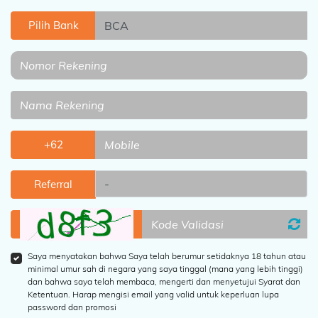
Pilih Bank
REFERRAL
PROMOSI
HUBUNGI
KAMI
DOWNLOAD
+62
DAFTAR
Referral
MASUK
Lupa
Password?
Saya menyatakan bahwa Saya telah berumur setidaknya 18 tahun atau
minimal umur sah di negara yang saya tinggal (mana yang lebih tinggi)
dan bahwa saya telah membaca, mengerti dan menyetujui Syarat dan
Butuh
LIVE
Ketentuan. Harap mengisi email yang valid untuk keperluan lupa
Bantuan?
CHAT
password dan promosi